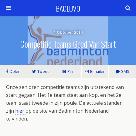
BACLUVO
1 Oktober 2014
Competitie Teams Goed Van Start
Delen
Tweet
Pin
E-mailen
SMS
Onze senioren competitie teams zijn uitstekend van
start gegaan. Het 1e team staat aan kop, en het 2e
team staat tweede in zijn poule. De actuele standen
zijn
hier
op de site van Badminton Nederland
te vinden.