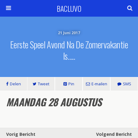
BACLUVO
21 Juni 2017
Eerste Speel Avond Na De Zomervakantie
Is…..
Delen
Tweet
Pin
E-mailen
SMS
MAANDAG 28 AUGUSTUS
Vorig Bericht
Volgend Bericht