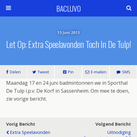
BACLUVO
15 Juni 2013
Let Op: Extra Speelavonden Toch In De Tulp!
Delen
Tweet
Pin
E-mailen
SMS
Maandag 17 en 24 juni badmintonnen we in Sporthal
De Tulp i.p.v. De Korf in Sassenheim. Om mee te doen,
zie vorige bericht.
Vorig Bericht
Volgend Bericht
Extra Speelavonden
Uitnodiging