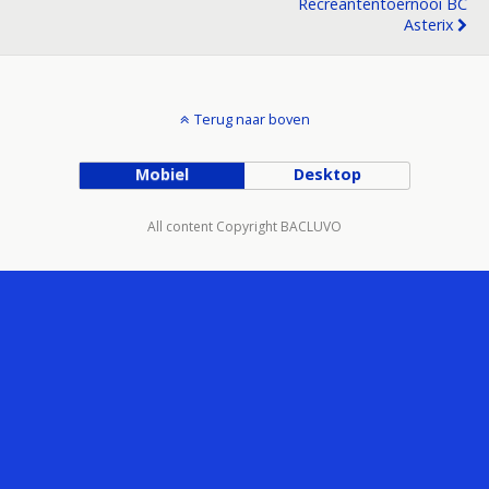
Recreantentoernooi BC
Asterix
Terug naar boven
Mobiel
Desktop
All content Copyright BACLUVO