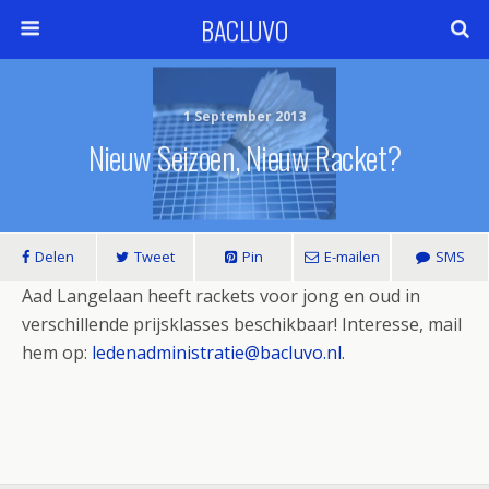
BACLUVO
1 September 2013
Nieuw Seizoen, Nieuw Racket?
Delen
Tweet
Pin
E-mailen
SMS
Aad Langelaan heeft rackets voor jong en oud in
verschillende prijsklasses beschikbaar! Interesse, mail
hem op:
ledenadministratie@bacluvo.nl
.