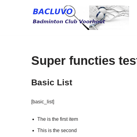
Ga
naar
de
inhoud
Super functies tes
Basic List
[basic_list]
The is the first item
This is the second