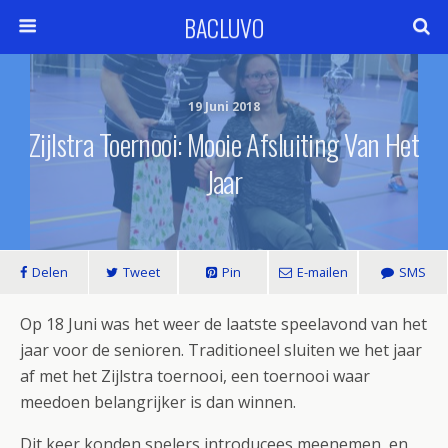
BACLUVO
19 Juni 2018
Zijlstra Toernooi: Mooie Afsluiting Van Het
Jaar
Delen
Tweet
Pin
E-mailen
SMS
Op 18 Juni was het weer de laatste speelavond van het
jaar voor de senioren. Traditioneel sluiten we het jaar
af met het Zijlstra toernooi, een toernooi waar
meedoen belangrijker is dan winnen.
Dit keer konden spelers introducees meenemen, en